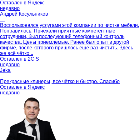
Оставлен в
Яндекс
недавно
Андрей Косульников
Воспользовался услугами этой компании по чистке мебели.
Понравилось. Приехали приятные компетентные
сотрудники, был последующий телефонный контроль
качества. Цены приемлемые. Ранее был опыт в другой
фирме, после которого пришлось ещë раз чистить. Здесь
же всё чётко...
Оставлен в
2GIS
недавно
Jeka
Прекрасные клинеры, всё чётко и быстро. Спасибо
Оставлен в
Яндекс
недавно