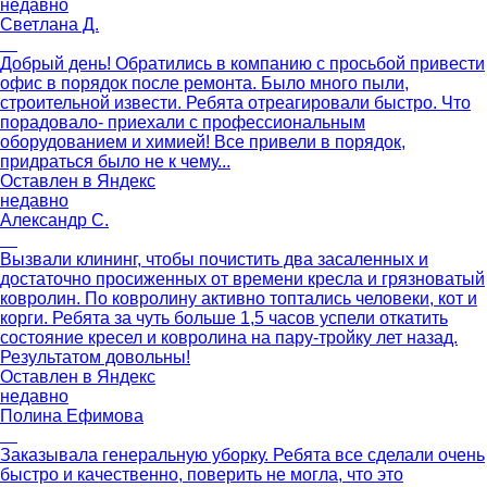
недавно
Светлана Д.
Добрый день! Обратились в компанию с просьбой привести
офис в порядок после ремонта. Было много пыли,
строительной извести. Ребята отреагировали быстро. Что
порадовало- приехали с профессиональным
оборудованием и химией! Все привели в порядок,
придраться было не к чему...
Оставлен в
Яндекс
недавно
Александр С.
Вызвали клининг, чтобы почистить два засаленных и
достаточно просиженных от времени кресла и грязноватый
ковролин. По ковролину активно топтались человеки, кот и
корги. Ребята за чуть больше 1,5 часов успели откатить
состояние кресел и ковролина на пару-тройку лет назад.
Результатом довольны!
Оставлен в
Яндекс
недавно
Полина Ефимова
Заказывала генеральную уборку. Ребята все сделали очень
быстро и качественно, поверить не могла, что это