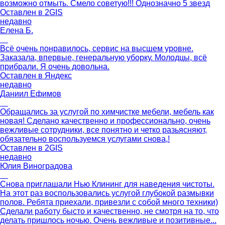
возможно отмыть. Смело советую!!! Однозначно 5 звезд
Оставлен в
2GIS
недавно
Елена Б.
Всё очень понравилось, сервис на высшем уровне.
Заказала, впервые, генеральную уборку. Молодцы, всё
прибрали. Я очень довольна.
Оставлен в
Яндекс
недавно
Даниил Ефимов
Обращались за услугой по химчистке мебели, мебель как
новая! Сделано качественно и профессионально, очень
вежливые сотрудники, все понятно и четко разьясняют,
обязательно воспользуемся услугами снова,!
Оставлен в
2GIS
недавно
Юлия Виноградова
Снова приглашали Нью Клининг для наведения чистоты.
На этот раз воспользовались услугой глубокой размывки
полов. Ребята приехали, привезли с собой много техники)
Сделали работу бысто и качественно, не смотря на то, что
делать пришлось ночью. Очень вежливые и позитивные...